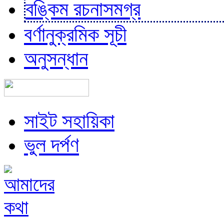
বঙ্কিম রচনাসমগ্র
বর্ণানুক্রমিক সূচী
অনুসন্ধান
সাইট সহায়িকা
ভুল দর্পণ