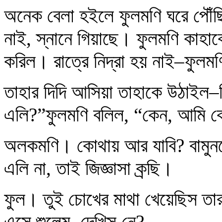
অনেক বেলা হইলে ফুলমণি ঘরে পৌঁ
নাই, স্নানে গিয়াছে। ফুলমণি কাহা
করিল। রাত্রে নিদ্রা হয় নাই–ফুলমণ
তাহার দিদি আসিয়া তাহাকে উঠাইল–জ
এলি?”ফুলমণি বলিল, “কেন, আমি ক
অলকমণি। কোথায় আর যাবি? বামুনদে
এলি না, তাই জিজ্ঞাসা কর্‍‍ছি।
ফুল। তুই চোখের মাথা খেয়েছিস তার
এসে শুলেম–দেখিস নে?