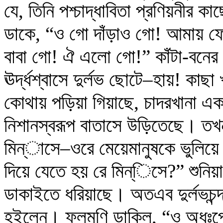
যে, তিনি পশ্চাদ্ধাবিতা প্রণিয়নীর ক
ডাকে, “ও গো দাঁড়াও গো! আমায় ফেল
বাবা গো! ঐ এলো গো!” কাঁটা-বনের ভি
ঊর্দ্ধশ্বাসে দুর্লভ ছোটে–হায়! কাছা
কোথায় পড়িয়া গিয়াছে, চাদরখানা একটা 
নিশানস্বরূপ বাতাসে উড়িতেছে। তখন 
মিন্া‍সে–ওরে মেয়েমানুষকে ভুলিয়
দিয়ে যেতে হয় রে মিন্ি‍সে?” শুনিয়া দ
ডাকাইতে ধরিয়াছে। অতএব দুর্লভচন্দ
হইলেন। ফুলমণি ডাকিল, “ও অধঃপ