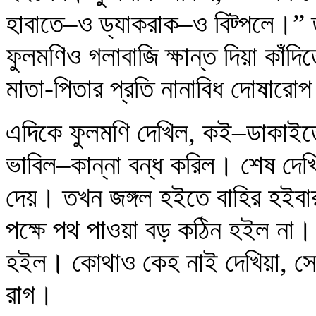
হাবাতে–ও ড্যাকরাক–ও বিট্প‍লে।” 
ফুলমণিও গলাবাজি ক্ষান্ত দিয়া কাঁ
মাতা-পিতার প্রতি নানাবিধ দোষারো
এদিকে ফুলমণি দেখিল, কই–ডাকাইতে
ভাবিল–কান্না বন্ধ করিল। শেষ দেখি
দেয়। তখন জঙ্গল হইতে বাহির হইবার 
পক্ষে পথ পাওয়া বড় কঠিন হইল না।
হইল। কোথাও কেহ নাই দেখিয়া, সে 
রাগ।