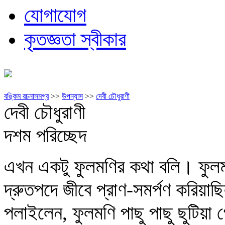
যোগাযোগ
কৃতজ্ঞতা স্বীকার
বঙ্কিম রচনাসমগ্র
>>
উপন্যাস
>>
দেবী চৌধুরাণী
দেবী চৌধুরাণী
দশম পরিচ্ছেদ
এখন একটু ফুলমণির কথা বলি। ফুলমণি
দ্রুতপদে জীবে প্রাণ-সমর্পণ করিয়া
পলাইলেন, ফুলমণি পাছু পাছু ছুটিয়া 