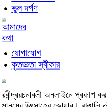
ভুল দর্পণ
যোগাযোগ
কৃতজ্ঞতা স্বীকার
রবীন্দ্ররচনাবলী অনলাইনে প্রকাশ ক
মানুষের উৎসাহের জোয়ার। বাঙালি তা