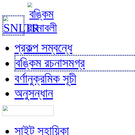
প্রকল্প সম্বন্ধে
বঙ্কিম রচনাসমগ্র
বর্ণানুক্রমিক সূচী
অনুসন্ধান
সাইট সহায়িকা