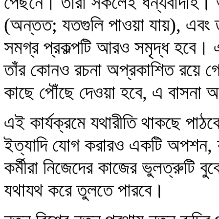
পেছনে। তাঁরা সকলেই ধন্যবাদার্হ। ভ
(অন্তত; যতগুলি পাওয়া যায়), এবং ত
সমগ্র প্রকল্পটি আরও সমৃদ্ধ হবে। 
তাঁর কোনও রচনা অপ্রকাশিত রয়ে গ
কাছে পৌঁছে দেওয়া হবে, এ বাসনা অ
এই কার্যক্রমে যথারীতি থাকছে পাঠক
ইত্যাদি যোগ করারও একটি অপশন, যা
কর্মীরা নিজেদের কাজের ভুলত্রুটি ব
যথাযথ করে তুলতে পারবে।