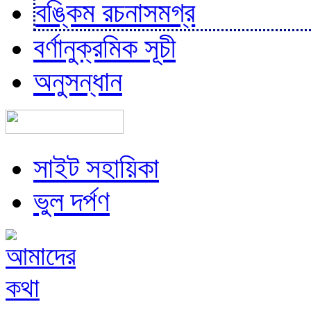
বঙ্কিম রচনাসমগ্র
বর্ণানুক্রমিক সূচী
অনুসন্ধান
সাইট সহায়িকা
ভুল দর্পণ