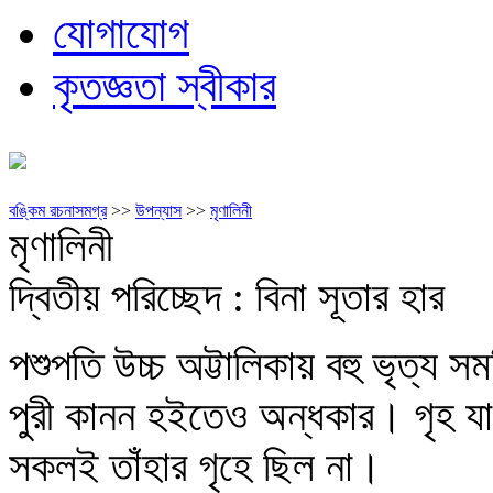
যোগাযোগ
কৃতজ্ঞতা স্বীকার
বঙ্কিম রচনাসমগ্র
>>
উপন্যাস
>>
মৃণালিনী
মৃণালিনী
দ্বিতীয় পরিচ্ছেদ : বিনা সূতার হার
পশুপতি উচ্চ অট্টালিকায় বহু ভৃত্য সম
পুরী কানন হইতেও অন্ধকার। গৃহ যাহ
সকলই তাঁহার গৃহে ছিল না।