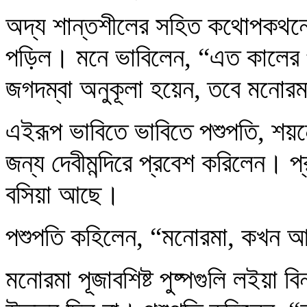
অদ্য শান্তশীলের সহিত কথোপকথনে
পড়িল। মনে ভাবিলেন, “এত কালের 
জগদম্বা অনুকূলা হয়েন, তবে মনোরম
এইরূপ ভাবিতে ভাবিতে পশুপতি, শয়নের 
জন্য দেবীমন্দিরে প্রবেশ করিলেন। 
বসিয়া আছে।
পশুপতি কহিলেন, “মনোরমা, কখন 
মনোরমা পূজাবশিষ্ট পুষ্পগুলি লইয়া 