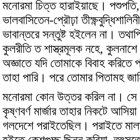
মনোরমা চিত্ত হারাইয়াছে। পশুপতি,
ভালবাসিতেন-প্রৌঢ়া তীক্ষ্ণবুদ্ধিশা
ভাবান্তরে সন্তুষ্ট হইলেন না। তথাপ
কুলরীতি ত শাস্ত্রমূলক নহে, কুলনাশে
অজ্ঞাতে যদি তোমাকে বিবাহ করিতে প
তাহা পারি। পরে তোমার পিতামহ জানি
মনোরমা কোন উত্তর করিল না। সে স
কৃষ্ণবর্ণ মার্জার তাহার নিকটে আসিয়
গলদেশে পরাইতেছিল। পরাইতে মাল
হইতে কেশগুচ্ছ ছিন্ন করিয়া, তৎসূত