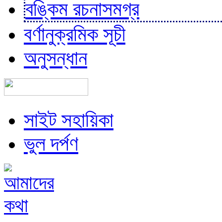
বঙ্কিম রচনাসমগ্র
বর্ণানুক্রমিক সূচী
অনুসন্ধান
সাইট সহায়িকা
ভুল দর্পণ