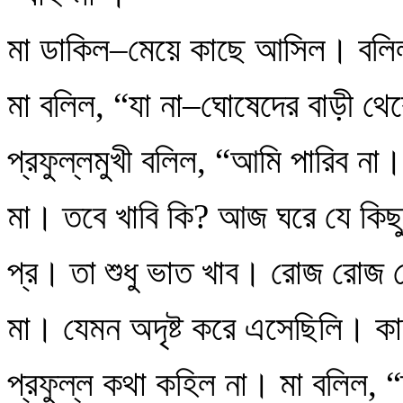
মা ডাকিল–মেয়ে কাছে আসিল। বলি
মা বলিল, “যা না–ঘোষেদের বাড়ী থে
প্রফুল্লমুখী বলিল, “আমি পারিব ন
মা। তবে খাবি কি? আজ ঘরে যে কিছ
প্র। তা শুধু ভাত খাব। রোজ রোজ চ
মা। যেমন অদৃষ্ট করে এসেছিলি। কাঙ
প্রফুল্ল কথা কহিল না। মা বলিল, 