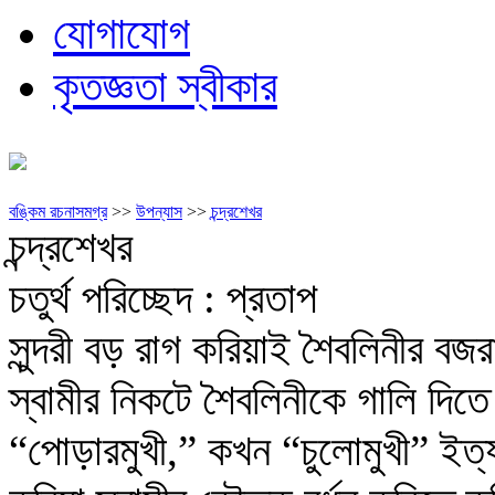
যোগাযোগ
কৃতজ্ঞতা স্বীকার
বঙ্কিম রচনাসমগ্র
>>
উপন্যাস
>>
চন্দ্রশেখর
চন্দ্রশেখর
চতুর্থ পরিচ্ছেদ : প্রতাপ
সুন্দরী বড় রাগ করিয়াই শৈবলিনীর ব
স্বামীর নিকটে শৈবলিনীকে গালি দ
“পোড়ারমুখী,” কখন “চুলোমুখী” ইত্