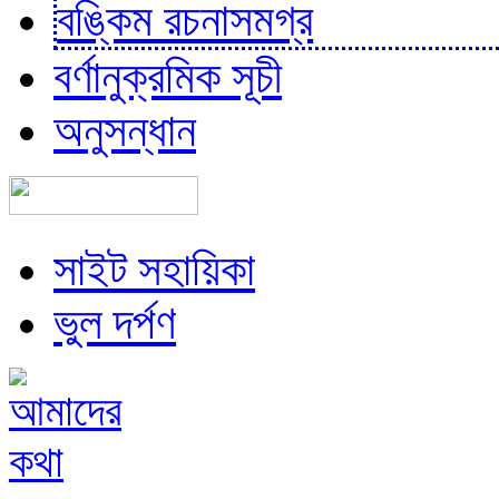
বঙ্কিম রচনাসমগ্র
বর্ণানুক্রমিক সূচী
অনুসন্ধান
সাইট সহায়িকা
ভুল দর্পণ