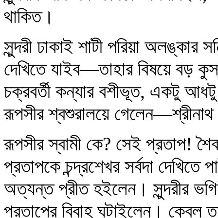
থাকিত।
সুন্দরী ঢাকাই শাটী পরিয়া অলঙ্কার 
দেখিতে যাইব—তাহার বিষয়ে বড় কুস্ব
চক্রবর্তী কন্যার বশীভূত, একটু আধট
রূপসীর শ্বশুরালয়ে গেলেন—শ্রীনাথ
রূপসীর স্বামী কে? সেই প্রতাপ! শৈব
প্রতাপকে চন্দ্রশেখর সর্বদা দেখিতে 
অত্যন্ত প্রীত হইলেন। সুন্দরীর ভগি
প্রতাপের বিবাহ ঘটাইলেন। কেবল তা