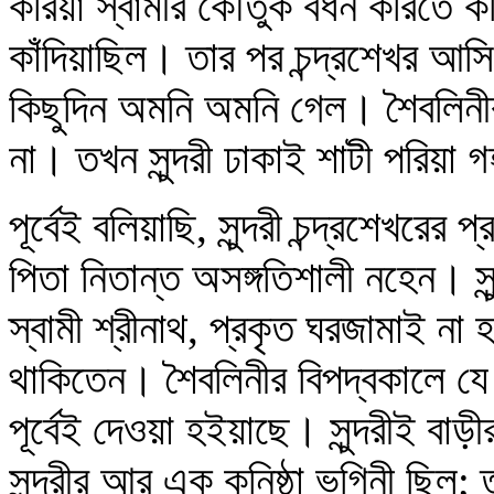
করিয়া স্বামীর কৌতুক বর্ধন করিত
কাঁদিয়াছিল। তার পর চন্দ্রশেখর আ
কিছুদিন অমনি অমনি গেল। শৈবলিনীর 
না। তখন সুন্দরী ঢাকাই শাটী পরিয়া
পূর্বেই বলিয়াছি, সুন্দরী চন্দ্রশেখরে
পিতা নিতান্ত অসঙ্গতিশালী নহেন। সু
স্বামী শ্রীনাথ, প্রকৃত ঘরজামাই ন
থাকিতেন। শৈবলিনীর বিপদ্ব‌কালে যে 
পূর্বেই দেওয়া হইয়াছে। সুন্দরীই বাড়
সুন্দরীর আর এক কনিষ্ঠা ভগিনী ছিল; 