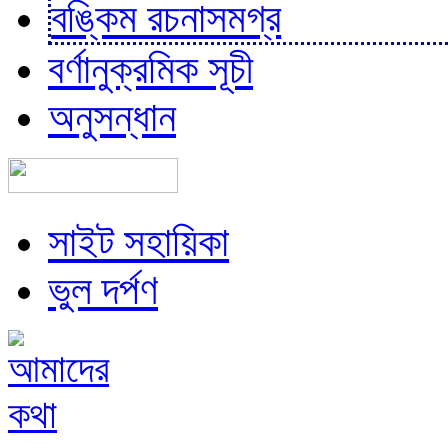
বঙ্কিম রচনাসমগ্র
বর্ণানুক্রমিক সূচী
অনুসন্ধান
সাইট সহায়িকা
ভুল দর্পণ