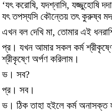
‘যৎ করোষি, যদশ্নাসি, যজ্জুহোষি দদ
যৎ তপস্যসি কৌন্তেয় তৎ কুরুষ্ব মদর
এখন বল দেখি মা, তোমার এই ধনরাশি
প্র। যখন আমার সকল কর্ম শ্রীকৃষ্
শ্রীকৃষ্ণে অর্পণ করিলাম।
ভ। সব?
প্র। সব।
ভ। ঠিক তাহা হইলে কর্ম অনাসক্ত