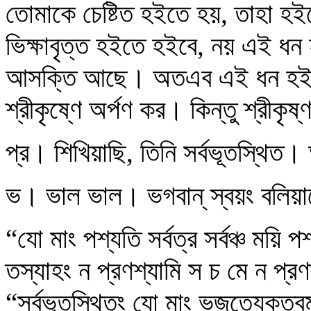
তোমাকে চেষ্টিত হইতে হয়, তাহা 
ভিক্ষাবৃত্ত হইতে হইবে, নয় এই ধন
আসক্তি আছে। অতএব এই ধন হইতে
শ্রীকৃষ্ণে অর্পণ কর। কিন্তু শ্রীকৃষ
প্র। শিখিয়াছি, তিনি সর্বভূতস্থিত
ভ। ভাল ভাল। ভগবান্ স্বয়ং বলিয়
“যো মাং পশ্যতি সর্বত্র সর্বঞ্চ ময়ি 
তস্যাহং ন প্রণশ্যামি স চ মে ন প্র
“সর্বভূতস্থিতং যো মাং ভজত্যেকত্ব