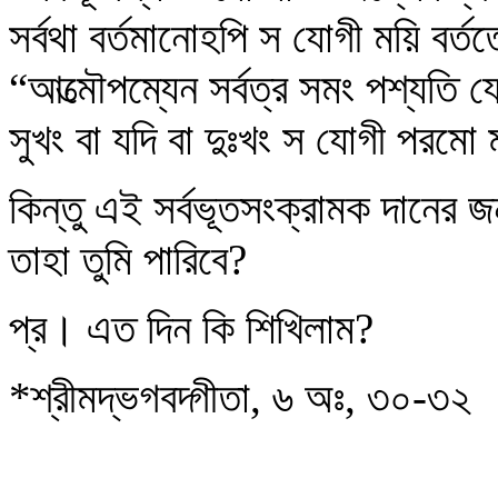
সর্বথা বর্তমানোহপি স যোগী ময়ি বর্ত
“আত্মৌপম্যেন সর্বত্র সমং পশ্যতি যো
সুখং বা যদি বা দুঃখং স যোগী পরম
কিন্তু এই সর্বভূতসংক্রামক দানের
তাহা তুমি পারিবে?
প্র। এত দিন কি শিখিলাম?
*শ্রীমদ্ভগবদ্গীতা, ৬ অঃ, ৩০-৩২