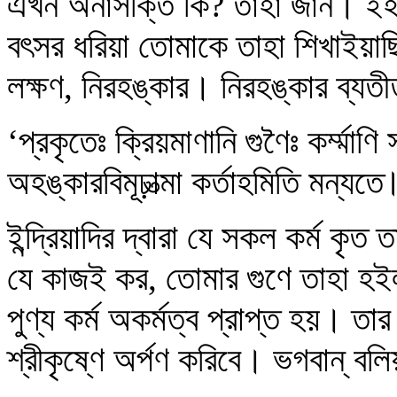
এখন অনাসক্তি কি? তাহা জান। ইহার
বৎসর ধরিয়া তোমাকে তাহা শিখাইয়া
লক্ষণ, নিরহঙ্কার। নিরহঙ্কার ব্যত
‘প্রকৃতেঃ ক্রিয়মাণানি গুণৈঃ কর্ম্মাণি 
অহঙ্কারবিমূঢ়াত্মা কর্তাহমিতি মন্যতে
ইন্দ্রিয়াদির দ্বারা যে সকল কর্ম ক
যে কাজই কর, তোমার গুণে তাহা হই
পুণ্য কর্ম অকর্মত্ব প্রাপ্ত হয়। তা
শ্রীকৃষ্ণে অর্পণ করিবে। ভগবান্ বল