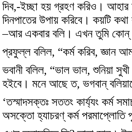
দিব,-ইচ্ছা হয় গ্রহণ করিও। আহা
দিনপাতের উপায় করিবে। কয়টি কথা 
–আর একবার বলি। এখন তুমি কোন্
প্রফুল্ল বলিল, “কর্ম করিব, জ্ঞান
ভবানী বলিল, “ভাল ভাল, শুনিয়া সুখ
হইবে। মনে আছে ত, ভগবান্ বলিয়া
‘তস্মাদসক্তঃ সততং কার্য্যং কর্ম সম
অসক্তো হ্যাচরণ্ কর্ম পরমাপ্লোতি 