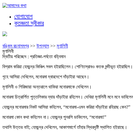
যোগাযোগ
কৃতজ্ঞতা স্বীকার
বঙ্কিম রচনাসমগ্র
>>
উপন্যাস
>>
মৃণালিনী
মৃণালিনী
দ্বিতীয় পরিচ্ছেদ : প্রতিজ্ঞা-পর্বতো বহ্নিমান
বিশ্রাম করিয়া হেমচন্দ্র কিঞ্চিৎ সবল হইয়াছিলেন। শোণিতস্রাবও কতক মন্দীভূত হইয়াছিল। শ
গৃহে আসিয়া দেখিলেন, মনোরমা দ্বারদেশে দাঁড়াইয়া আছেন।
মৃণালিনী ও গিরিজায়া অন্তরালে থাকিয়া মনোরমাকে দেখিলেন।
মনোরমা চিত্রার্পিত পুত্তলিকার ন্যায় দাঁড়াইয়া রহিলেন। দেখিয়া মৃণালিনী মনে মনে ভাবিল
হেমচন্দ্র মনোরমার নিকট আসিয়া কহিলেন, “মনোরমা-এমন করিয়া দাঁড়াইয়া রহিয়াছ কেন?”
মনোরমা কোন কথা কহিলেন না। হেমচন্দ্র পুনরপি ডাকিলেন, “মনোরমা!”
তথাপি উত্তর নাই; হেমচন্দ্র দেখিলেন, আকাশমার্গে তাঁহার স্থিরদৃষ্টি স্থাপিত হইয়াছে।