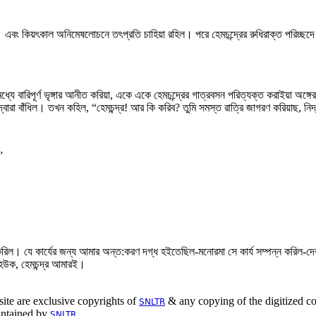
। এবং কিয়ৎকাল অনিমেষলোচনে তৎপ্রতি চাহিয়া রহিল। পরে হেমচন্দ্রের রুধিরাক্ত পরিচ্ছদে
যে বারিপূর্ণ ভৃঙ্গার আনীত করিয়া, একে একে হেমচন্দ্রের গাত্রবসন পরিত্যক্ত করাইয়া অঙ
র দ্বারা বাঁধিল। তখন কহিল, “হেমচন্দ্র! আর কি করিব? তুমি সমস্ত রাত্রি জাগরণ করিয়াছ, নিদ
”
 করিল। যে কার্যের জন্য আমার অন্ত:করণ দগ্ধ হইতেছিল-মনোরমা সে কার্য সম্পন্ন করিল-
হউক, হেমচন্দ্র আমারই।
site are exclusive copyrights of
& any copying of the digitized con
SNLTR
ntained by
SNLTR.