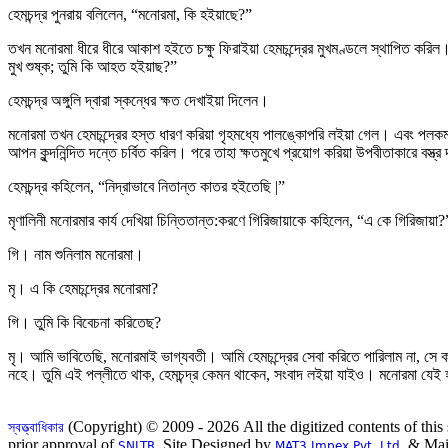
হেমচন্দ্র পুনরায় বলিলেন, “মনোরমা, কি হইয়াছে?”
তখন মনোরমা ধীরে ধীরে আকাশ হইতে চক্ষু ফিরাইয়া হেমচন্দ্রের মুখমণ্ডলে স্থাপিত করিল
মুখ শুষ্ক; তুমি কি আহত হইয়াছ?”
হেমচন্দ্র অঙ্গুলি দ্বারা স্কন্ধের ক্ষত দেখাইয়া দিলেন।
মনোরমা তখন হেমচন্দ্রের হস্ত ধারণ করিয়া গৃহমধ্যে পালঙ্কোপরি লইয়া গেল। এবং পলকমধ্
আপন কুন্দনিন্দিত দন্তে চর্বিত করিল। পরে তাহা ক্ষতমুখে প্রয়োগ করিয়া উপবীতাকারে বস্ত্
হেমচন্দ্র কহিলেন, “নিদ্রাভাবে নিতান্ত কাতর হইতেছি |”
মৃণালিনী মনোরমার কার্য দেখিয়া চিন্তিতান্ত:করণে গিরিজায়াকে কহিলেন, “এ কে গিরিজায়া?
গি। নাম শুনিলাম মনোরমা।
মৃ। এ কি হেমচন্দ্রের মনোরমা?
গি। তুমি কি বিবেচনা করিতেছ?
মৃ। আমি ভাবিতেছি, মনোরমাই ভাগ্যবতী। আমি হেমচন্দ্রের সেবা করিতে পারিলাম না, সে
নহে। তুমি এই পল্লীতে থাক, হেমচন্দ্র কেমন থাকেন, সংবাদ লইয়া যাইও। মনোরমা যেই 
(Copyright) © 2009 - 2026 All the digitized contents of this 
স্বত্ত্বাধিকার
prior approval of
Site Designed by
& Mai
SNLTR.
MAT3 Impex Pvt. Ltd.