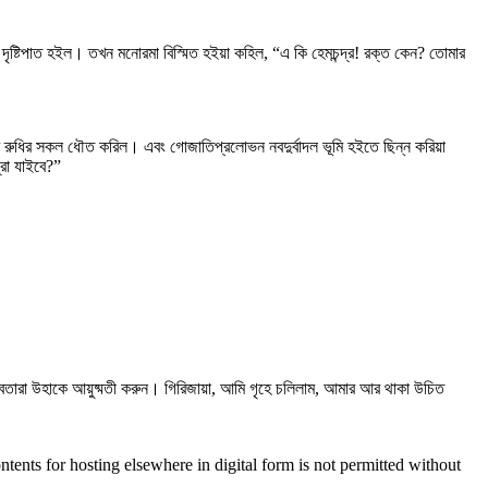
 দৃষ্টিপাত হইল। তখন মনোরমা বিস্মিত হইয়া কহিল, “এ কি হেমচন্দ্র! রক্ত কেন? তোমার
্গের রুধির সকল ধৌত করিল। এবং গোজাতিপ্রলোভন নবদুর্বাদল ভূমি হইতে ছিন্ন করিয়া
্রা যাইবে?”
দেবতারা উহাকে আয়ুষ্মতী করুন। গিরিজায়া, আমি গৃহে চলিলাম, আমার আর থাকা উচিত
tents for hosting elsewhere in digital form is not permitted without