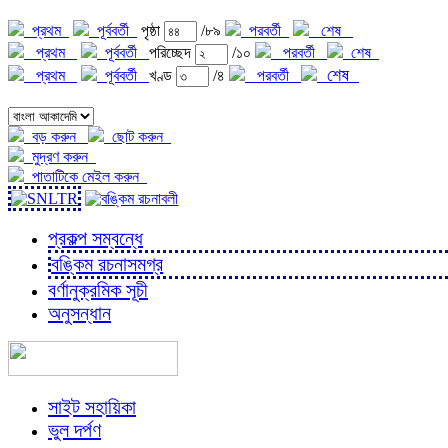
প্রথম
পূর্ববর্তী
পৃষ্ঠা
/৮৯
পরবর্তী
শেষ
প্রথম
পূর্ববর্তী
পরিচ্ছেদ
/১০
পরবর্তী
শেষ
শেষ
প্রথম
পূর্ববর্তী
খণ্ড
/৪
পরবর্তী
বড় করুন
ছোট করুন
মুদ্রণ করুন
পাতাটিকে মেইল করুন
প্রকল্প সম্বন্ধে
বঙ্কিম রচনাসমগ্র
বর্ণানুক্রমিক সূচী
অনুসন্ধান
সাইট সহায়িকা
ভুল দর্পণ