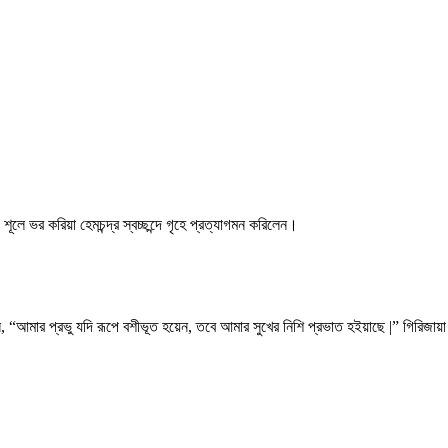
ূলে ভর করিয়া হেমচন্দ্র স্বচ্ছন্দে গৃহে প্রত্যাগমন করিলেন।
েন, “আমার প্রভু যদি রূপে বশীভূত হয়েন, তবে আমার সুখের নিশি প্রভাত হইয়াছে |” গিরিজায়া 