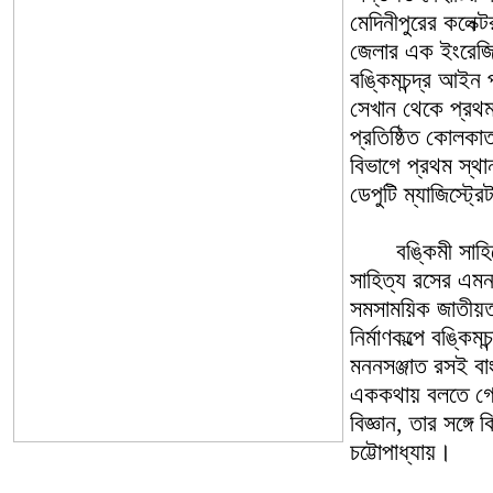
মেদিনীপুরের কলেক্
জেলার এক ইংরেজি
বঙ্কিমচন্দ্র আইন
সেখান থেকে প্রথম 
প্রতিষ্ঠিত কোলকাতা
বিভাগে প্রথম স
ডেপুটি ম্যাজিস্ট্র
বঙ্কিমী সাহিত্য
সাহিত্য রসের এমন
সমসাময়িক জাতীয়তা
নির্মাণকল্পে বঙ্কি
মননসঞ্জাত রসই ব
এককথায় বলতে গেলে
বিজ্ঞান, তার সঙ্গে
চট্টোপাধ্যায়।