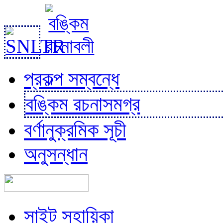
প্রকল্প সম্বন্ধে
বঙ্কিম রচনাসমগ্র
বর্ণানুক্রমিক সূচী
অনুসন্ধান
সাইট সহায়িকা